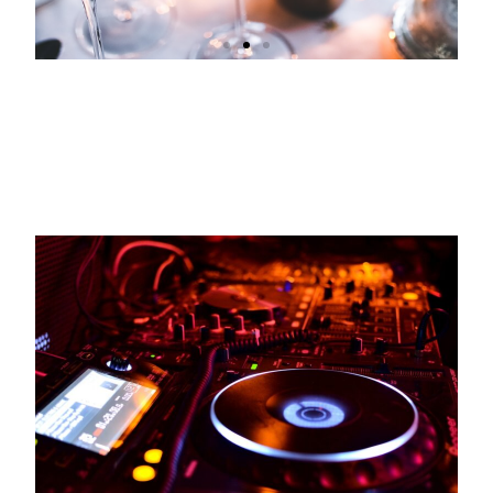
Kan någon störas?
Alla som har bott i lägenhet eller i
områden där husen ligger tätt har
troligen någon gång hört ljud från
grannen.
Klicka här